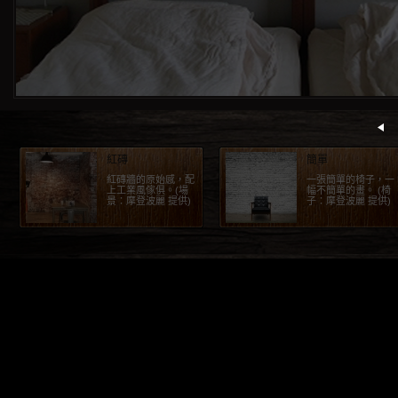
紅磚
簡單
紅磚牆的原始感，配
一張簡單的椅子，一
上工業風傢俱。(場
幅不簡單的畫。 (椅
景：摩登波麗 提供)
子：摩登波麗 提供)