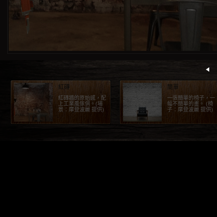
紅磚
簡單
紅磚牆的原始感，配
一張簡單的椅子，一
上工業風傢俱。(場
幅不簡單的畫。 (椅
景：摩登波麗 提供)
子：摩登波麗 提供)