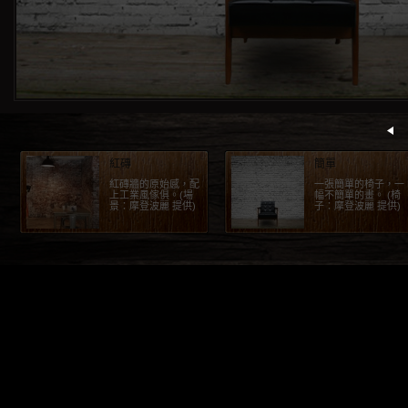
紅磚
簡單
紅磚牆的原始感，配
一張簡單的椅子，一
上工業風傢俱。(場
幅不簡單的畫。 (椅
景：摩登波麗 提供)
子：摩登波麗 提供)