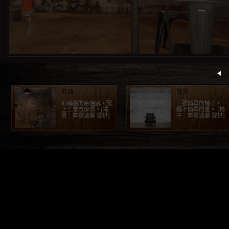
紅磚
簡單
紅磚牆的原始感，配
一張簡單的椅子，一
上工業風傢俱。(場
幅不簡單的畫。 (椅
景：摩登波麗 提供)
子：摩登波麗 提供)