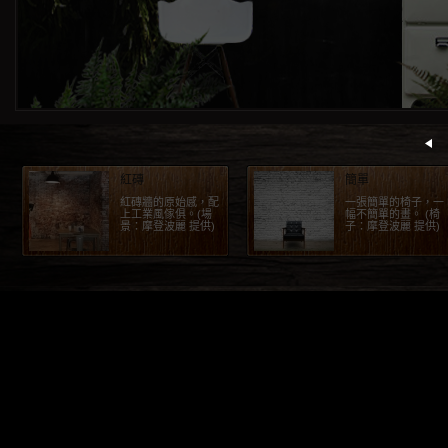
紅磚
簡單
紅磚牆的原始感，配
一張簡單的椅子，一
上工業風傢俱。(場
幅不簡單的畫。 (椅
景：摩登波麗 提供)
子：摩登波麗 提供)