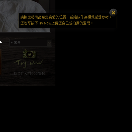
請拖曳藝術品至您喜愛的位置，或縮放作為視覺感受參考，
您也可按下Try Now上傳您自已想拍攝的空間。
+ 床景
植物林
床景
原始林中，也能感受
在舒適的房間裡，就
到植物與藝術品的能
讓藝術品與你一起共
量療癒著你。(傢
眠吧!
俱：摩登波麗 提供)
上傳最佳尺寸606*546