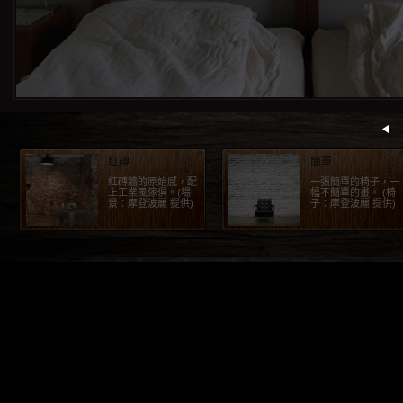
紅磚
簡單
紅磚牆的原始感，配
一張簡單的椅子，一
上工業風傢俱。(場
幅不簡單的畫。 (椅
景：摩登波麗 提供)
子：摩登波麗 提供)