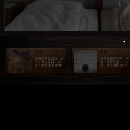
紅磚
簡單
紅磚牆的原始感，配
一張簡單的椅子，一
上工業風傢俱。(場
幅不簡單的畫。 (椅
景：摩登波麗 提供)
子：摩登波麗 提供)