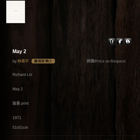
May 2
by
林壽宇
詢價/Price on Request
Richard Lin
May 2
版畫 print
1971
51x51cm