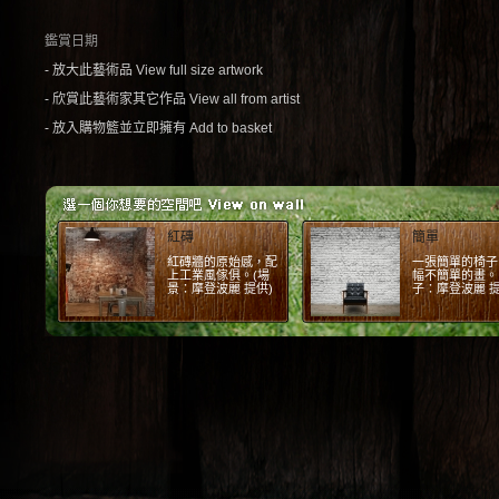
鑑賞日期
- 放大此藝術品 View full size artwork
- 欣賞此藝術家其它作品 View all from artist
- 放入購物籃並立即擁有 Add to basket
紅磚
簡單
紅磚牆的原始感，配
一張簡單的椅子
上工業風傢俱。(場
幅不簡單的畫。 
景：摩登波麗 提供)
子：摩登波麗 提
1
2