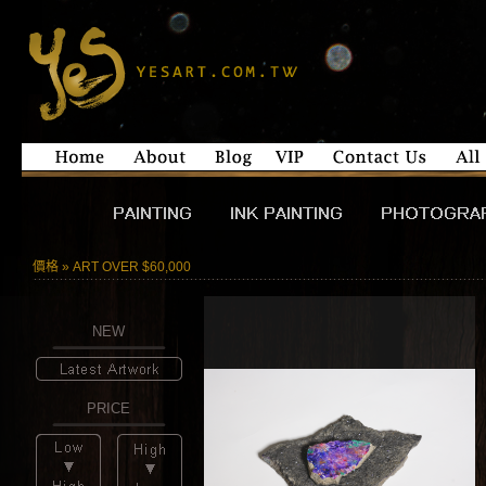
價格 » ART OVER $60,000
NEW
PRICE