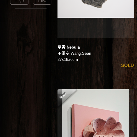
星雲 Nebula
王璽安 Wang,Sean
27x19x6cm
SOLD