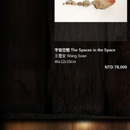
宇宙空間 The Spaces in the Space
王璽安 Wang,Sean
46x12x10cm
NTD 78,000