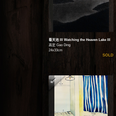
看天池 III Watching the Heaven Lake III
高定 Gao Ding
24x33cm
SOLD