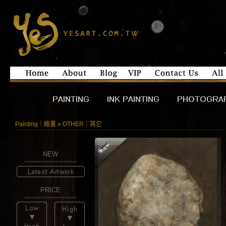
Painting｜繪畫 » OTHER｜其它
NEW
PRICE