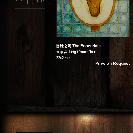
雪靴之洞 The Boots Hole
陳亭君 Ting-Chun Chen
22x27cm
Price on Request