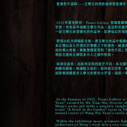
當春色不語時——王攀元的情慾秘境首度曝光
2025年夏至時刻，Yesart Gallery
宇宙，作為長年接觸王攀元作品，並且對其創
一探王攀元未曾曝光的作品中，如夢似幻的情
現場以虹光與暗影交會，將王攀元作品中暗藏
未公開以及九件潛伏於筆觸之下的春色，赭黃
焰的燭火意象，牽動整體展覽對「春色不語」
現這位藝術大師從未示人之創作側面。
與過往遠帆、孤影所呈現的蒼茫不同，本次展
肉體的觀看，既細膩又銳利，既內斂又坦率，
誠摯邀請觀者步入攀元的春色小宇宙，凝視一
At the Summer of 2025, Yesart Gallery is
Youn” curated by Wu Ting-Wei, director o
Wang’s works and holds a uniquely insightf
iconic “A Stroll in the Garden” scene in Th
sensual corner of Wang Pan Youn’s rarely 
Within the exhibition space, prismatic ligh
undertones of Wang’s work into a vast cosm