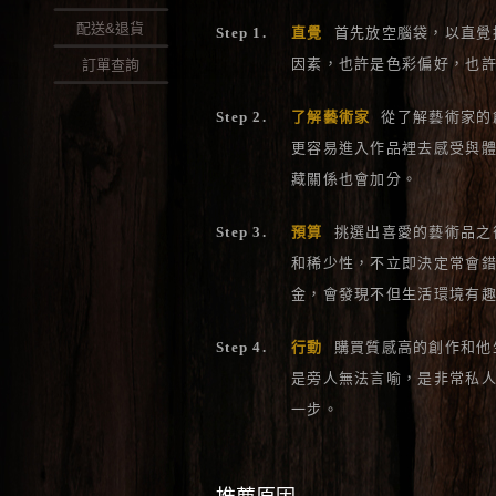
配送&退貨
Step 1.
直覺
首先放空腦袋，以直覺
因素，也許是色彩偏好，也
訂單查詢
Step 2.
了解藝術家
從了解藝術家的
更容易進入作品裡去感受與
藏關係也會加分。
Step 3.
預算
挑選出喜愛的藝術品之
和稀少性，不立即決定常會
金，會發現不但生活環境有
Step 4.
行動
購買質感高的創作和他
是旁人無法言喻，是非常私
一步。