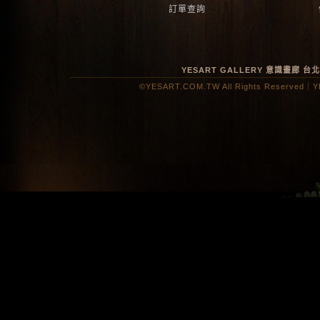
訂單查詢
YESART GALLERY 意識畫廊
台
©YESART.COM.TW All Rights Reserved