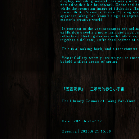
display, including several previously unrel
nestled within his brushwork. Ochre and d
while the recurring image of flickering f
the exhibition’s central theme: “Spring spe
approach Wang Pan Youn’s singular expressi
master’s creative world.
In contrast to the vast seascapes and solita
exhibition unveils a more intimate emotion
reflects on fleeting desires with both shar
together a delicate, unfinished cosmos of s
This is a looking back, and a reencounter.
Yesart Gallery warmly invites you to ente
behold a silent dream of spring.
「遊園驚夢」－ 王攀元的春色小宇宙
The Illusory Cosmos of
Wang Pan-Youn
Date｜2025.6.21-7.27
Opening｜2025.6.21 15:00