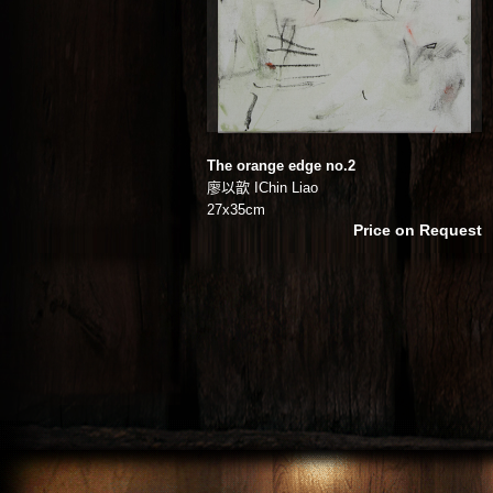
The orange edge no.2
廖以歆 IChin Liao
27x35cm
Price on Request