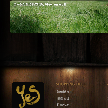
紅磚
簡單
紅磚牆的原始感，配
一張簡單的椅子
上工業風傢俱。(場
幅不簡單的畫。 
景：摩登波麗 提供)
子：摩登波麗 提
1
2
如何購買
服務項目
推薦作品