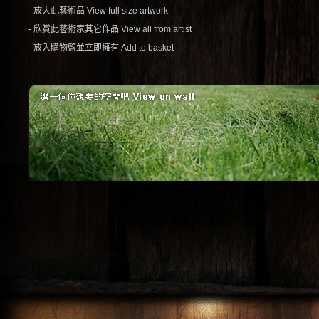
- 放大此藝術品 View full size artwork
- 欣賞此藝術家其它作品 View all from artist
- 放入購物籃並立即擁有 Add to basket
植物林
床景
原始林中，也能感受
在舒適的房間裡
到植物與藝術品的能
讓藝術品與你一
量療癒著你。(傢
眠吧!
俱：摩登波麗 提供)
1
2