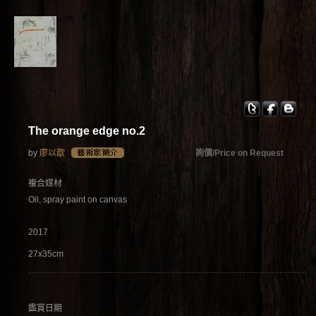
The orange edge no.2
by
廖以歆
詢價/Price on Request
複合媒材
Oil, spray paint on canvas
2017
27x35cm
鑑賞日期