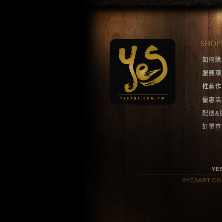
如何購
服務項
推薦作
優惠活
配送&
訂單查
YE
©YESART.COM