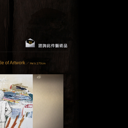
le of Artwork
／ He's 170cm