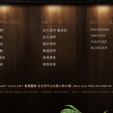
FACEBOOK
買
加入我們-藝術家
TWITTER
目
加入我們
YOUTUBE
品
關於我們
BLOGGER
動
聯絡我們
退貨
會員專區
詢
條款政策
SART GALLERY 意識畫廊
台北市中山北路七段
48
號
,Wed-Sun PM2:00-PM8:00
.TW All Rights Reserved｜YESART GALLERY｜2012｜
WebDesign GRNET
&