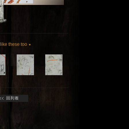
 like these too
▼