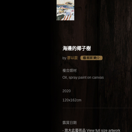
海邊的椰子樹
by
廖以歆
複合媒材
Oil, spray paint on canvas
2020
120x162cm
鑑賞日期
- 放大此藝術品 View full size artwork