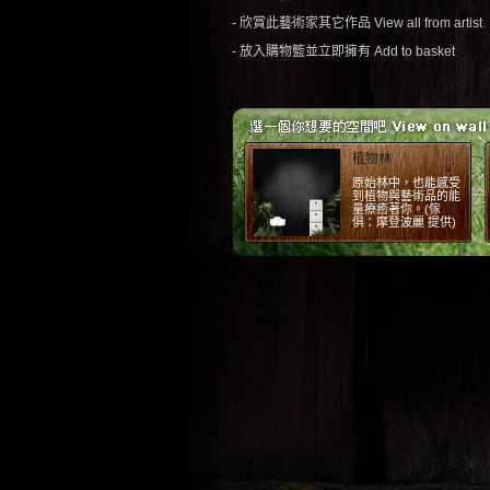
- 欣賞此藝術家其它作品 View all from artist
- 放入購物籃並立即擁有 Add to basket
紅磚
紅磚牆的原始感，配
上工業風傢俱。(場
景：摩登波麗 提供)
1
2