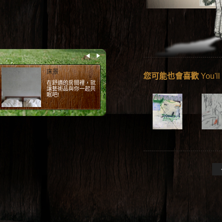
簡單
您可能也會喜歡
You'll
一張簡單的椅子，一
幅不簡單的畫。 (椅
子：摩登波麗 提供)