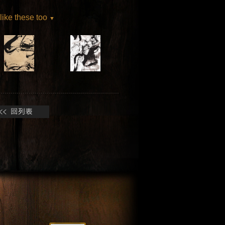
 like these too
▼