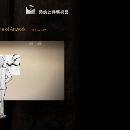
le of Artwork
／ He's 170cm