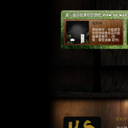
紅磚
紅磚牆的原始感，配
上工業風傢俱。(場
景：摩登波麗 提供)
1
2