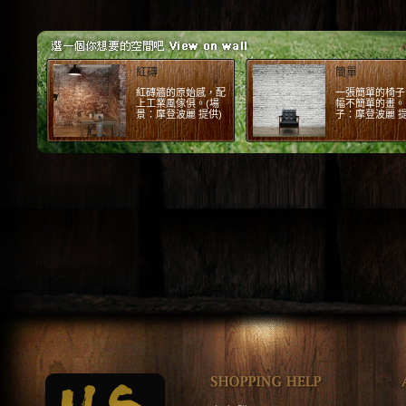
紅磚
簡單
紅磚牆的原始感，配
一張簡單的椅子
上工業風傢俱。(場
幅不簡單的畫。 
景：摩登波麗 提供)
子：摩登波麗 提
1
2